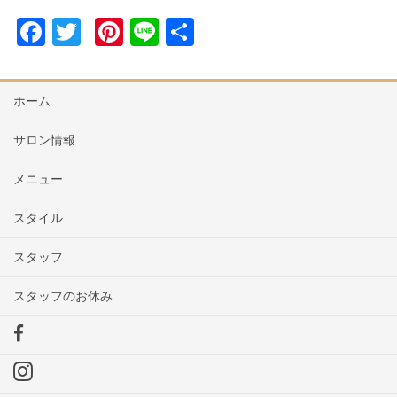
F
T
Pi
Li
共
a
wi
nt
n
有
c
tt
er
e
ホーム
e
er
e
b
st
サロン情報
o
メニュー
o
スタイル
k
スタッフ
スタッフのお休み
F
a
I
c
n
e