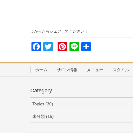
よかったらシェアしてください！
F
T
Pi
Li
共
a
wi
nt
n
有
c
tt
er
e
ホーム
サロン情報
メニュー
スタイル
e
er
e
b
st
Category
o
o
Topics (30)
k
未分類 (15)