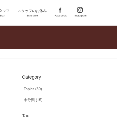
F
I
タッフ
スタッフのお休み
Staff
Schedule
Facebook
Instagram
a
n
c
s
e
t
b
a
o
g
o
r
k
a
m
Category
Topics (30)
未分類 (15)
Tag