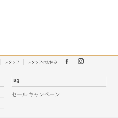
F
I
スタッフ
スタッフのお休み
a
n
c
s
Tag
e
t
b
a
o
g
セール
キャンペーン
o
r
k
a
m