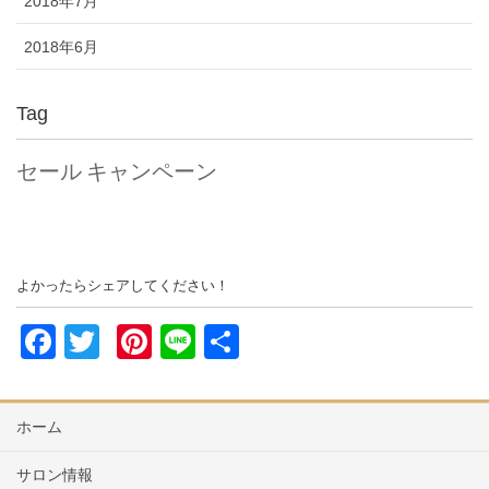
2018年7月
2018年6月
Tag
セール
キャンペーン
よかったらシェアしてください！
F
T
Pi
Li
共
a
wi
nt
n
有
c
tt
er
e
ホーム
e
er
e
b
st
サロン情報