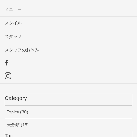
o
メニュー
o
スタイル
k
スタッフ
スタッフのお休み
F
a
I
c
n
e
s
b
Category
t
o
a
o
g
Topics (30)
k
r
未分類 (15)
a
m
Tag