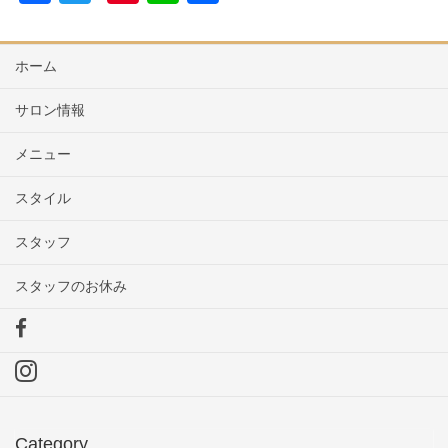
a
wi
nt
n
有
c
tt
er
e
ホーム
e
er
e
b
st
サロン情報
o
メニュー
o
スタイル
k
スタッフ
スタッフのお休み
F
a
I
c
n
e
s
b
Category
t
o